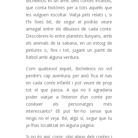
Bichelinos és un amic dels contes infantils,
que conta històries per a tots aquells que
les vulguen escoltar. Viatja pels relats i, si
t’hi fixes bé, de segur el podràs veure
amagat entre els dibuixos de cada conte.
Descobreix-lo entre planetes llunyans, amb
els animals de la sabana, en un estoig de
pintures o, fins i tot, jugant un partit de
futbol amb alguna verdura.
Com qualsevol xiquet, Bichelinos no vol
perdre’s cap aventura; per això fica el nas
en cada conte infantil i pot veure de prop
tot el que passa. A qui no li agradaria
poder viatjar a l’interior d’un conte per
conéixer els personatges més
interessants? Ell pot fer-ho sense que
ningú no el veja. Bé, algú sí, segur que tu
ja l’has localitzat en alguna pàgina.
Si no és així, corre, obri algun dels contes i