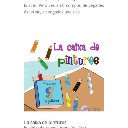
busca’l. Però ves amb compte, de vegades
és un xic, de vegades una xica.
La caixa de pintures
by
Yolanda_Jover
| març 29, 2016 |